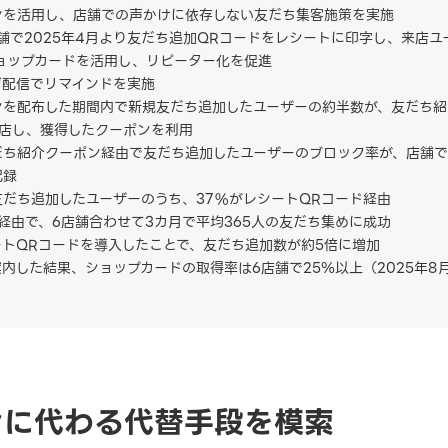
ンを活用し、店舗での声かけに依存しない友だち集客施策を実施
舗で2025年4月より友だち追加QRコードをレシートに印字し、来店
ショップカードを活用し、リピーター化を促進
ジ配信でリマインドを実施
ンを配布した期間内で新規友だち追加したユーザーの約半数が、友だち紹
来店し、獲得したクーポンを利用
だち紹介クーポン経由で友だち追加したユーザーのブロック率が、店舗で
記録
で友だち追加したユーザーのうち、37%がレシートQRコード経由
経由で、6店舗合わせて3カ月で平均365人の友だち集めに成功
トQRコードを導入したことで、友だち追加数が約5倍に増加
内した結果、ショップカードの取得率は6店舗で25％以上（2025年8
シに代わる代替手段を模索