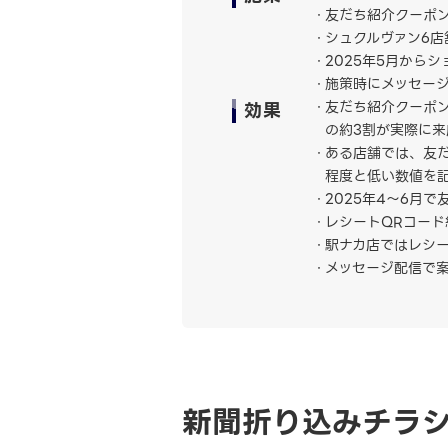
友だち紹介クーポ
シュクルヴァン6店
2025年5月から
施策時にメッセー
効果
友だち紹介クーポ
の約3割が実際に
ある店舗では、友
程度と低い数値を
2025年4～6月
レシートQRコード
駅ナカ店ではレシー
メッセージ配信で案
新聞折り込みチラ