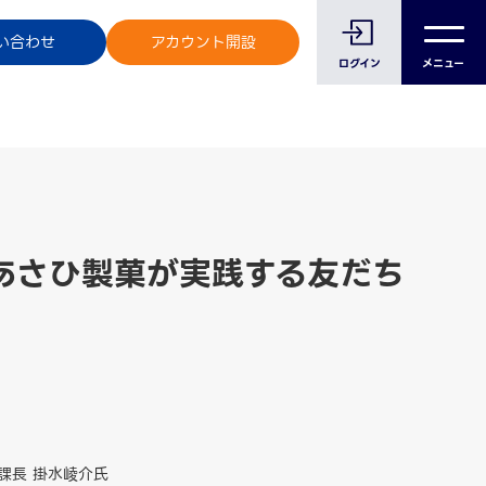
のお客様へ
い合わせ
アカウント開設
ログイン
メニュー
あさひ製菓が実践する友だち
課長 掛水崚介氏