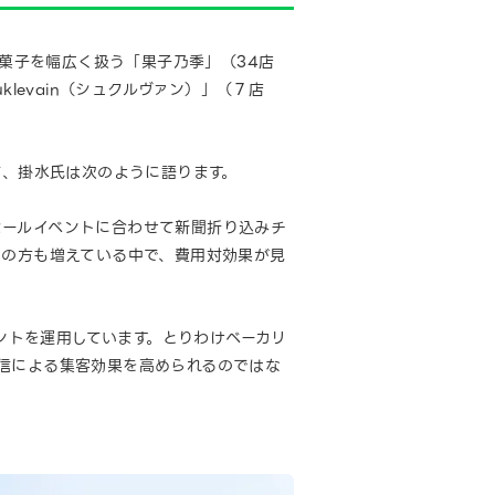
洋菓子を幅広く扱う「果子乃季」（34店
levain（シュクルヴァン）」（７店
て、掛水氏は次のように語ります。
セールイベントに合わせて新聞折り込みチ
層の方も増えている中で、費用対効果が見
ウントを運用しています。とりわけベーカリ
信による集客効果を高められるのではな