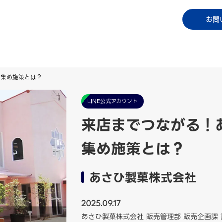
コラム
資料ダウンロード
お知らせ
ご利用中
お問
ち集め施策とは？
LINE公式アカウント
来店までつながる！
集め施策とは？
あさひ製菓株式会社
2025.09.17
あさひ製菓株式会社 販売管理部 販売企画課 