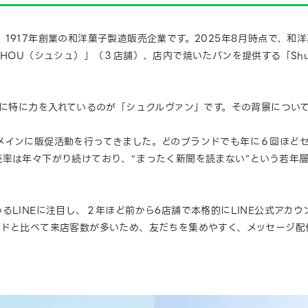
1917年創業の和洋菓子製造販売企業です。2025年8月時点で、和
HOU（シュシュ）」（３店舗）、店内で焼いたパンを提供する「Shuk
用に特に力を入れているのが「シュクルヴァン」です。その背景につい
メインに販促活動を行ってきました。どのブランドでも年に６回ほど
読率は年々下がり続けており、“まったく新聞を読まない”という若年
るLINEに注目し、２年ほど前から6店舗で本格的にLINE公式アカ
ンドと比べて来店客数が多いため、友だちを集めやすく、メッセージ配