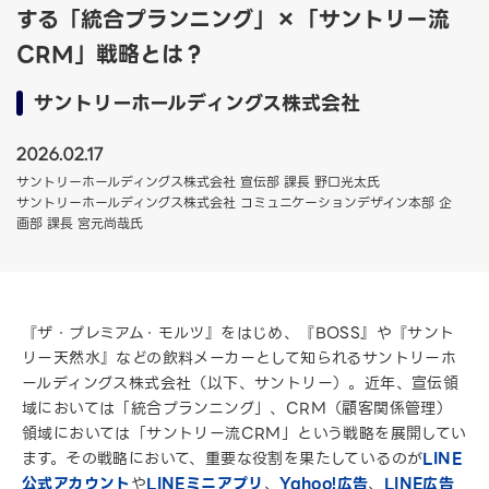
する「統合プランニング」×「サントリー流
CRM」戦略とは？
サントリーホールディングス株式会社
2026.02.17
サントリーホールディングス株式会社 宣伝部 課長 野口光太氏
サントリーホールディングス株式会社 コミュニケーションデザイン本部 企
画部 課長 宮元尚哉氏
『ザ・プレミアム・モルツ』をはじめ、『BOSS』や『サント
リー天然水』などの飲料メーカーとして知られるサントリーホ
ールディングス株式会社（以下、サントリー）。近年、宣伝領
域においては「統合プランニング」、CRM（顧客関係管理）
領域においては「サントリー流CRM」という戦略を展開してい
ます。その戦略において、重要な役割を果たしているのが
LINE
公式アカウント
や
LINEミニアプリ
、
Yahoo!広告
、
LINE広告