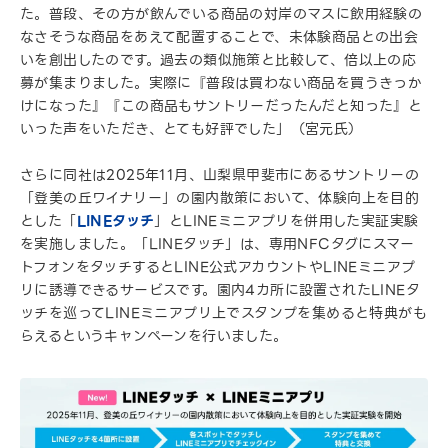
た。普段、その方が飲んでいる商品の対岸のマスに飲用経験の
なさそうな商品をあえて配置することで、未体験商品との出会
いを創出したのです。過去の類似施策と比較して、倍以上の応
募が集まりました。実際に『普段は買わない商品を買うきっか
けになった』『この商品もサントリーだったんだと知った』と
いった声をいただき、とても好評でした」（宮元氏）
さらに同社は2025年11月、山梨県甲斐市にあるサントリーの
「登美の丘ワイナリー」の園内散策において、体験向上を目的
とした「
LINEタッチ
」とLINEミニアプリを併用した実証実験
を実施しました。「LINEタッチ」は、専用NFCタグにスマー
トフォンをタッチするとLINE公式アカウントやLINEミニアプ
リに誘導できるサービスです。園内4カ所に設置されたLINEタ
ッチを巡ってLINEミニアプリ上でスタンプを集めると特典がも
らえるというキャンペーンを行いました。