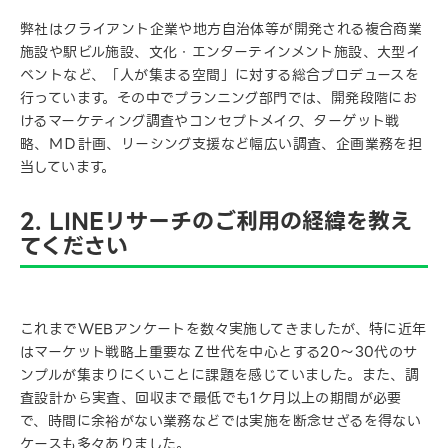
弊社はクライアント企業や地方自治体等が開発される複合商業
施設や駅ビル施設、文化・エンターテインメント施設、大型イ
ベントなど、「人が集まる空間」に対する総合プロデュースを
行っています。その中でプランニング部門では、開発段階にお
けるマーケティング調査やコンセプトメイク、ターゲット戦
略、ＭＤ計画、リーシング支援など幅広い調査、企画業務を担
当しています。
2. LINEリサーチのご利用の経緯を教え
てください
これまでWEBアンケートを数々実施してきましたが、特に近年
はマーケット戦略上重要なＺ世代を中心とする20～30代のサ
ンプルが集まりにくいことに課題を感じていました。また、調
査設計から実査、回収まで最低でも1ケ月以上の期間が必要
で、時間に余裕がない業務などでは実施を断念せざるを得ない
ケースも多々ありました。