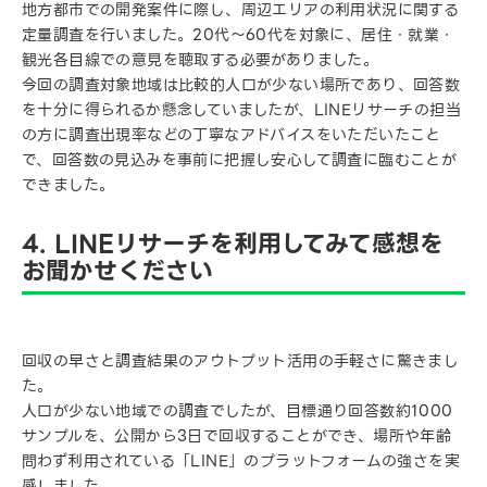
地方都市での開発案件に際し、周辺エリアの利用状況に関する
定量調査を行いました。20代～60代を対象に、居住・就業・
観光各目線での意見を聴取する必要がありました。
今回の調査対象地域は比較的人口が少ない場所であり、回答数
を十分に得られるか懸念していましたが、LINEリサーチの担当
の方に調査出現率などの丁寧なアドバイスをいただいたこと
で、回答数の見込みを事前に把握し安心して調査に臨むことが
できました。
4. LINEリサーチを利用してみて感想を
お聞かせください
回収の早さと調査結果のアウトプット活用の手軽さに驚きまし
た。
人口が少ない地域での調査でしたが、目標通り回答数約1000
サンプルを、公開から3日で回収することができ、場所や年齢
問わず利用されている「LINE」のプラットフォームの強さを実
感しました。