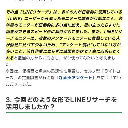
その点「LINEリサーチ」は、多くの人が日常的に使用している
「LINE」ユーザーから募ったモニターに調査が可能なこと、若
年層のモニターが圧倒的に多い点に加え、思い立ったらすぐに
調査ができるスピード感に期待がもてました。また、LINEリサ
ーチモニターは、複数のアンケートモニターに登録している人
が他社に比べて少ないため、”アンケート慣れ”していない方が
多いこと、流れ作業にならずに時間をかけて丁寧に回答してく
れる
と担当の方からお聞きし、ぜひ使ってみたいと考えまし
た。
今回は、価格面と調査の迅速性を重視し、セルフ型「ライトコ
ース」の定量調査が行える「
Quickアンケート
」を使わせてい
ただきました。
3. 今回どのような形でLINEリサーチを
活用しましたか？