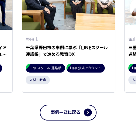
野田市
亀
イア
千葉県野田市の事例に学ぶ「LINEスクール
三
L…
連絡帳」で進める教育DX
連
LINEスクール 連絡帳
LINE公式アカウント
L
人材・教育
人
事例一覧に戻る