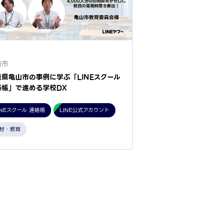
山市
重県亀山市の事例に学ぶ「LINEスクール
絡帳」で進める学校DX
INEスクール 連絡帳
LINE公式アカウント
材・教育