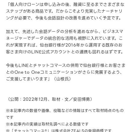
「個人向けローンは申し込みの後、融資に至るまでさまざまな
ステップがある商品です。だからこそより充実したナーチャリ
ングが必要で、今後も会話設計の改善を進めていく予定です。
加えて、先述した会話データの分析を進めながら、ビジネスマ
ネージャーでデータの統合的な活用も視野に入れています。こ
れが実現すれば、仙台銀行様が2016年から運用する既存のお
客さま向けのLINE公式アカウントとの連携も図れるはずです。
今後もLINEとチャットコマースの併用で仙台銀行様とお客さま
とのOne to Oneコミュニケーションがさらに発展するよう、
ご支援してまいります」（山根氏）
（公開：2022年12月、取材・文／安田博勇）
※本記事内の数値や画像、役職などの情報はすべて取材時点のもの
です
※本記事内の実績は取材先調べによる数値です
※「チャットコマース®️」は株式会社ZEALSの登録商標です