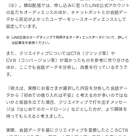
（※）。類似配信では、申し込みに至ったLINE公式アカウント
の友だちオーディエンスのほか、チャットボットとの会話デー
タから反応がよかったユーザーをソースオーディエンスとして
設定しています。
LINE広告のターゲティングで利用するオーディエンスデータについて、詳しく
は記事末を参照ください。
また、クリエイティブについてはCTR（クリック率）や
CVR（コンバージョン率）が高かったものを参考に作り分ける
ほか、ここでも会話データを分析し、改善を行っているそうで
す。
「例えば、実際にお客さまが選択した内容を分析した会話デー
タから『初めての借り入れは不安』と考える方が多いのではな
いかと仮説を立てた場合、クリエイティブで打ち出すメッセー
ジは『はじめてのカードローン』などとした方が、より興味を
持ってもらえると考えました。
実際、会話データを基にクリエイティブを変更したところCTR