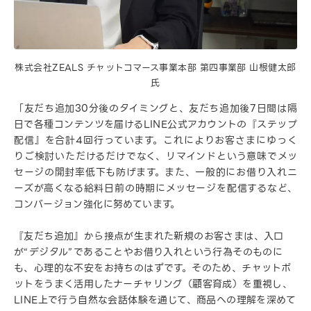
株式会社ZEALS チャットコマース事業本部 第四事業部 山根健太郎
氏
「友だち追加30分後のタイミングと、友だち追加後7日間は隔
日で各種コンテンツを届けるLINE公式アカウントの『ステップ
配信』を合計4回行っています。これによりお客さまにゆっく
りご検討いただけるだけでなく、リマインドという意味でメッ
セージの開封率低下も防げます。また、一般的にお借り入れニ
ーズが高くなる給料日前の時期にメッセージを配信するなど、
コンバージョン強化に努めています。
『友だち追加』から接点が生まれた新規のお客さまは、入口
が“デジタル”であることやお借り入れという行為そのものに
も、心理的な不安をお持ちのはずです。そのため、チャットボ
ットをうまく活用したナーチャリング（顧客育成）を重視し、
LINE上で行う自然な会話体験を通じて、商品への理解を深めて