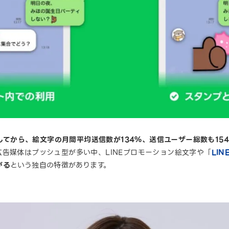
スしてから、絵文字の月間平均送信数が134％、送信ユーザー総数も15
告媒体はプッシュ型が多い中、LINEプロモーション絵文字や「
LI
がる
という独自の特徴があります。