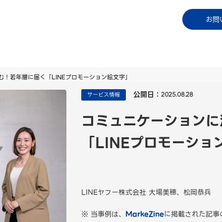
コラム
資料ダウンロード
お知らせ
ご利用中
お問
む！若年層に届く「LINEプロモーション絵文字」
公開日：
サービス情報
2025.08.28
コミュニケーションに
「LINEプロモーショ
LINEヤフー株式会社 大場美穂、松岡恭兵
※ 当事例は、
MarkeZine
に掲載された記事