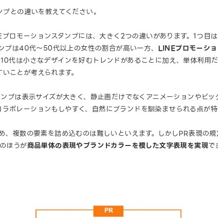
タンプとの違いを教えてください。
INEプロモーションスタンプには、大きく2つの違いがあります。1つ目
タンプは40代〜50代以上の女性の割合が高い一方、
LINEプロモーシ
、10代は小さなデザインを好むトレンドがあることに加え、単体利用
すいことが考えられます。
タンプは表示サイズが大きく、静止画だけでなくアニメーションやビッ
コラボレーションもしやすく、自然にブランドを馴染ませられる点が特
め、複数の要素を詰め込むのは難しいといえます。しかしPR表現の規定
字のほうが
商品単体の表現やブランドカラーを模した文字表現を実現
で