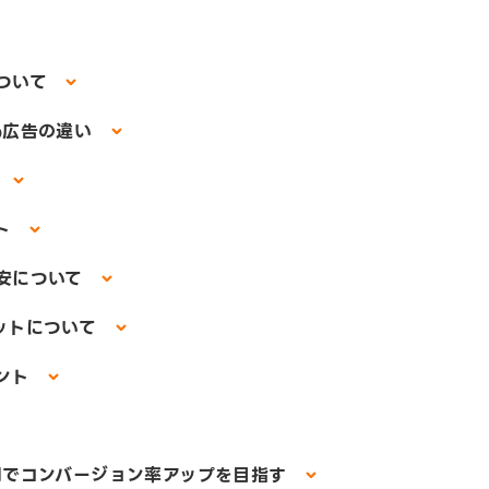
について
b広告の違い
ト
ト
目安について
マットについて
イント
活用でコンバージョン率アップを目指す