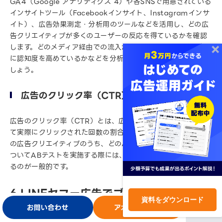
GA4（Google アナリティクス 4）や各SNSで用意されている
インサイトツール（Facebookインサイト、Instagramインサ
イト）、広告効果測定・分析用のツールなどを活用し、どの広
告クリエイティブが多くのユーザーの反応を得ているかを確認
します。どのメディア経由での流入が多いのか、どの広告が特
に認知度を高めているかなどを分析し、施策の改善につなげま
しょう。
広告のクリック率（CTR）を確認する
広告のクリック率（CTR）とは、広告が表示された回数に対し
て実際にクリックされた回数の割合のこと。用意したいくつか
の広告クリエイティブのうち、どのパターンが有効だったかに
ついてABテストを実施する際には、広告のクリック率で判断す
るのが一般的です。
6.LINEヤフー広告でブランド認知向上を
資料をダウンロード
目指そう
お問い合わせ
アカウント開設
ログイン