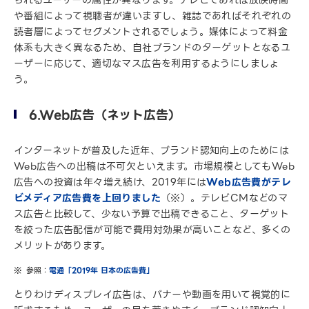
られるユーザーの属性が異なります。テレビであれば放映時間
や番組によって視聴者が違いますし、雑誌であればそれぞれの
読者層によってセグメントされるでしょう。媒体によって料金
体系も大きく異なるため、自社ブランドのターゲットとなるユ
ーザーに応じて、適切なマス広告を利用するようにしましょ
う。
6.Web広告（ネット広告）
インターネットが普及した近年、ブランド認知向上のためには
Web広告への出稿は不可欠といえます。市場規模としてもWeb
広告への投資は年々増え続け、2019年には
Web広告費がテレ
ビメディア広告費を上回りました
（※）。テレビCMなどのマ
ス広告と比較して、少ない予算で出稿できること、ターゲット
を絞った広告配信が可能で費用対効果が高いことなど、多くの
メリットがあります。
参照：
電通「2019年 日本の広告費」
とりわけディスプレイ広告は、バナーや動画を用いて視覚的に