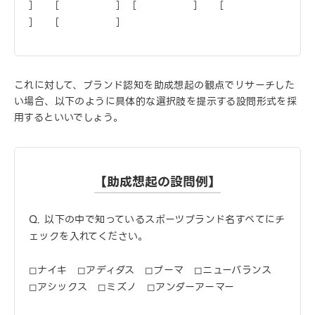
］ ［ ］［ ］ ［
］ ［ ］
これに対して、ブランド認知を助成想起の観点でリサーチした
い場合、以下のように具体的な選択肢を提示する設問形式を採
用するといいでしょう。
【助成想起の設問例】
Q. 以下の中で知っているスポーツブランド名すべてにチ
ェックを入れてください。
◻︎ナイキ ◻︎アディダス ◻︎プーマ ◻︎ニューバランス
◻︎アシックス ◻︎ミズノ ◻︎アンダーアーマー