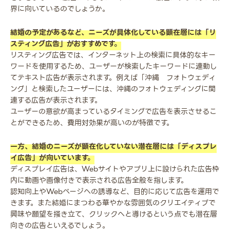
界に向いているのでしょうか。
結婚の予定があるなど、ニーズが具体化している顕在層には「リ
スティング広告」がおすすめです。
リスティング広告では、インターネット上の検索に具体的なキー
ワードを使用するため、ユーザーが検索したキーワードに連動し
てテキスト広告が表示されます。例えば「沖縄 フォトウェディ
ング」と検索したユーザーには、沖縄のフォトウェディングに関
連する広告が表示されます。
ユーザーの意欲が高まっているタイミングで広告を表示させるこ
とができるため、費用対効果が高いのが特徴です。
一方、結婚のニーズが顕在化していない潜在層には「ディスプレ
イ広告」が向いています。
ディスプレイ広告は、Webサイトやアプリ上に設けられた広告枠
内に動画や画像付きで表示される広告全般を指します。
認知向上やWebページへの誘導など、目的に応じて広告を運用で
きます。また結婚にまつわる華やかな雰囲気のクリエイティブで
興味や願望を掻き立て、クリックへと導けるという点でも潜在層
向きの広告といえるでしょう。