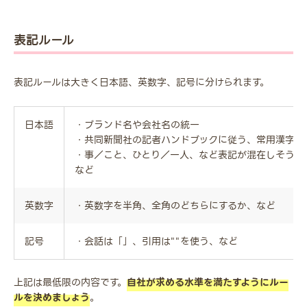
表記ルール
表記ルールは大きく日本語、英数字、記号に分けられます。
日本語
・ブランド名や会社名の統一
・共同新聞社の記者ハンドブックに従う、常用漢字以
・事／こと、ひとり／一人、など表記が混在しそうな
など
英数字
・英数字を半角、全角のどちらにするか、など
記号
・会話は「」、引用は""を使う、など
上記は最低限の内容です。
自社が求める水準を満たすようにルー
ルを決めましょう
。