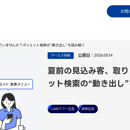
コラム
資料ダウンロード
お知らせ
ご利用中
お問
ていませんか？ダイエット検索の“動き出し”を読み解く
公開日：
サービス情報
2026.05.14
夏前の見込み客、取り
ット検索の“動き出し
LINEヤフー広告
検索広告