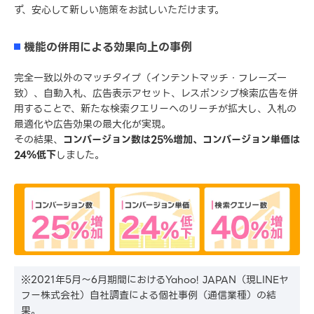
ず、安心して新しい施策をお試しいただけます。
機能の併用による効果向上の事例
完全一致以外のマッチタイプ（インテントマッチ・フレーズ一
致）、自動入札、広告表示アセット、レスポンシブ検索広告を併
用することで、新たな検索クエリーへのリーチが拡大し、入札の
最適化や広告効果の最大化が実現。
その結果、
コンバージョン数は25％増加、コンバージョン単価は
24％低下
しました。
※2021年5月〜6月期間におけるYahoo! JAPAN（現LINEヤ
フー株式会社）自社調査による個社事例（通信業種）の結
果。