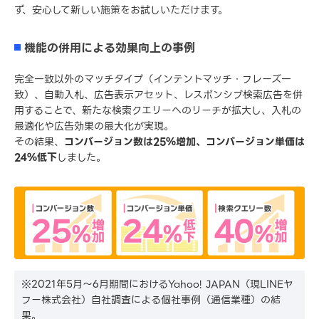
ず、安心して新しい施策をお試しいただけます。
機能の併用による効果向上の事例
完全一致以外のマッチタイプ（インテントマッチ・フレーズ一
致）、自動入札、広告表示アセット、レスポンシブ検索広告を併
用することで、新たな検索クエリーへのリーチが拡大し、入札の
最適化や広告効果の最大化が実現。
その結果、
コンバージョン数は25％増加、コンバージョン単価は
24％低下
しました。
※2021年5月〜6月期間におけるYahoo! JAPAN（現LINEヤ
フー株式会社）自社調査による個社事例（通信業種）の結
果。