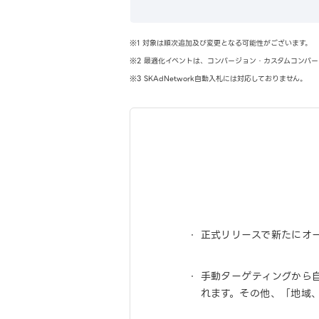
※1 対象は順次追加及び変更となる可能性がございます。
※2 最適化イベントは、コンバージョン・カスタムコンバ
※3 SKAdNetwork自動入札には対応しておりません。
正式リリースで新たにオ
手動ターゲティングから
れます。その他、「地域