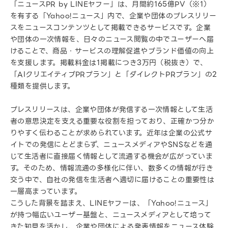
「ニュースPR by LINEヤフー」は、月間約165億PV（※1）
を有する「Yahoo!ニュース」内で、企業や団体のプレスリリー
スをニュースコンテンツとして掲載できるサービスです。企業
や団体の一次情報を、日々のニュース閲覧の中でユーザーへ届
けることで、商品・サービスの理解促進やブランド価値の向上
を支援します。掲載料金は1掲載につき3万円（税抜き）で、
「AIクリエイティブPRプラン」と「ダイレクトPRプラン」の2
種類を提供します。
プレスリリースは、企業や団体が発信する一次情報として生活
者の意思決定を支える重要な役割を担っており、正確かつ分か
りやすく伝わることが求められています。近年は企業の公式サ
イトでの発信にとどまらず、ニュースメディアやSNSなどを通
じて生活者に直接届く情報として流通する機会が広がっていま
す。そのため、情報流通の多様化に伴い、数多くの情報が行き
交う中で、自社の発信を生活者へ適切に届けることの重要性は
一層高まっています。
こうした背景を踏まえ、LINEヤフーは、「Yahoo!ニュース」
が持つ幅広いユーザー基盤と、ニュースメディアとして培って
きた知見を活かし、企業や団体による発表情報をニュース体験