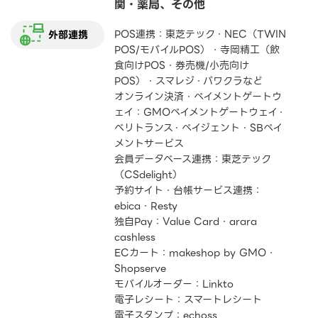
関・薬局、その他
POS連携：東芝テック・NEC（TWIN
外部連携
POS/モバイルPOS）・寺岡精工（飲
食向けPOS・券売機/小売向け
POS）・スマレジ・パワクラなど
オンライン決済・ペイメントゲートウ
ェイ：GMOペイメントゲートウェイ・
ベリトランス・ペイジェント・SBペイ
メントサービス
会員データベース連携：東芝テック
（CSdelight）
予約サイト・台帳サービス連携：
ebica・Resty
独自Pay：Value Card・arara
cashless
ECカート：makeshop by GMO・
Shopserve
モバイルオーダー：Linkto
電子レシート：スマートレシート
電子スタンプ：echoss