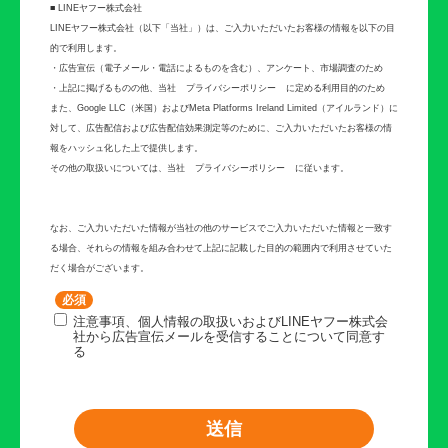
■ LINEヤフー株式会社
LINEヤフー株式会社（以下「当社」）は、ご入力いただいたお客様の情報を以下の目
的で利用します。
・広告宣伝（電子メール・電話によるものを含む）、アンケート、市場調査のため
・上記に掲げるものの他、当社
プライバシーポリシー
に定める利用目的のため
また、Google LLC（米国）およびMeta Platforms Ireland Limited（アイルランド）に
対して、広告配信および広告配信効果測定等のために、ご入力いただいたお客様の情
報をハッシュ化した上で提供します。
その他の取扱いについては、当社
プライバシーポリシー
に従います。
なお、ご入力いただいた情報が当社の他のサービスでご入力いただいた情報と一致す
る場合、それらの情報を組み合わせて上記に記載した目的の範囲内で利用させていた
だく場合がございます。
注意事項、個人情報の取扱いおよびLINEヤフー株式会
社から広告宣伝メールを受信することについて同意す
る
送信