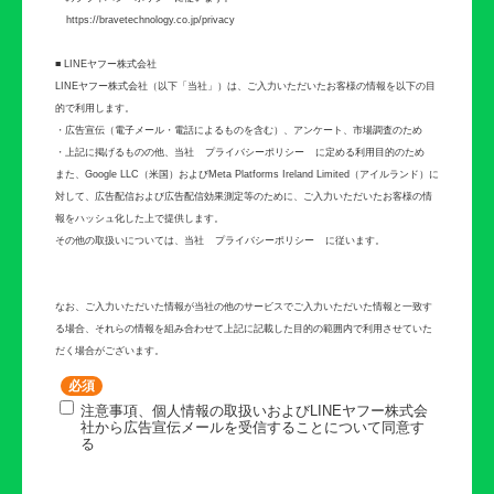
https://bravetechnology.co.jp/privacy
■ LINEヤフー株式会社
LINEヤフー株式会社（以下「当社」）は、ご入力いただいたお客様の情報を以下の目
的で利用します。
・広告宣伝（電子メール・電話によるものを含む）、アンケート、市場調査のため
・上記に掲げるものの他、当社
プライバシーポリシー
に定める利用目的のため
また、Google LLC（米国）およびMeta Platforms Ireland Limited（アイルランド）に
対して、広告配信および広告配信効果測定等のために、ご入力いただいたお客様の情
報をハッシュ化した上で提供します。
その他の取扱いについては、当社
プライバシーポリシー
に従います。
なお、ご入力いただいた情報が当社の他のサービスでご入力いただいた情報と一致す
る場合、それらの情報を組み合わせて上記に記載した目的の範囲内で利用させていた
だく場合がございます。
注意事項、個人情報の取扱いおよびLINEヤフー株式会
社から広告宣伝メールを受信することについて同意す
る