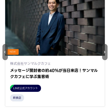
NEW
株式会社サンマルクカフェ
メッセージ開封者の約40%が当日来店！サンマル
クカフェに学ぶ集客術
LINE公式アカウント
飲食店