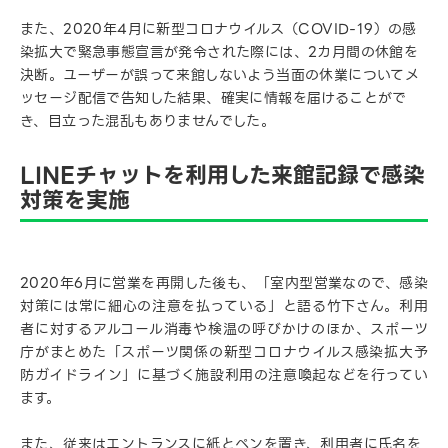
また、2020年4月に新型コロナウイルス（COVID-19）の感
染拡大で緊急事態宣言が発令された際には、2カ月間の休館を
決断。ユーザーが誤って来館しないよう当面の休業についてメ
ッセージ配信で告知した結果、確実に情報を届けることがで
き、目立った混乱もありませんでした。
LINEチャットを利用した来館記録で感染
対策を実施
2020年6月に営業を再開した後も、「室内型営業なので、感染
対策には常に細心の注意を払っている」と語る竹下さん。利用
者に対するアルコール消毒や検温の呼びかけのほか、スポーツ
庁がまとめた「スポーツ関係の新型コロナウイルス感染拡大予
防ガイドライン」に基づく施設利用の注意喚起などを行ってい
ます。
また、従来はエントランスに紙とペンを置き、利用者に氏名を