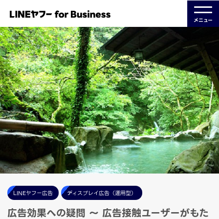
メニュー
LINEヤフー広告
ディスプレイ広告（運用型）
広告効果への疑問 〜 広告接触ユーザーがもた