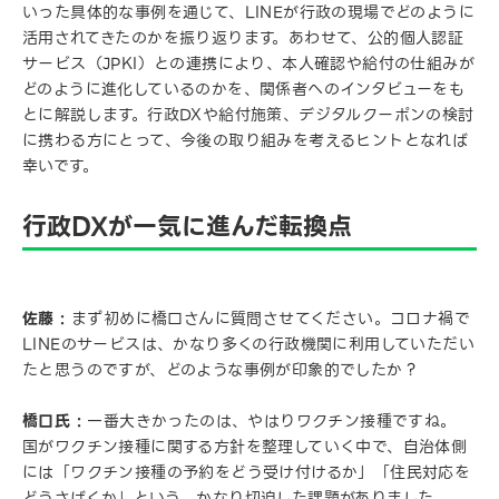
いった具体的な事例を通じて、LINEが行政の現場でどのように
活用されてきたのかを振り返ります。あわせて、公的個人認証
サービス（JPKI）との連携により、本人確認や給付の仕組みが
どのように進化しているのかを、関係者へのインタビューをも
とに解説します。行政DXや給付施策、デジタルクーポンの検討
に携わる方にとって、今後の取り組みを考えるヒントとなれば
幸いです。
行政DXが一気に進んだ転換点
佐藤 :
まず初めに橋口さんに質問させてください。コロナ禍で
LINEのサービスは、かなり多くの行政機関に利用していただい
たと思うのですが、どのような事例が印象的でしたか？
橋口氏 :
一番大きかったのは、やはりワクチン接種ですね。
国がワクチン接種に関する方針を整理していく中で、自治体側
には「ワクチン接種の予約をどう受け付けるか」「住民対応を
どうさばくか」という、かなり切迫した課題がありました。