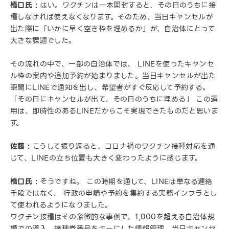
橋口氏 :
はい。ワクチンは一本開封すると、その日のうちに接
種しなければ使えなくなります。そのため、当日キャンセルが
出た際に「いかに早く空き枠を埋めるか」が、自治体にとって
大きな課題でした。
その流れの中で、一部の自治体では、 LINEを使ったキャンセ
ル枠の案内や追加予約が始まりました。当日キャンセルが出た
瞬間にLINEで通知を出し、希望者がすぐ反応して予約する。
「その日にキャンセルが出て、その日のうちに埋める」 この運
用は、即時性のあるLINEだからこそ実現できたものだと思いま
す。
佐藤 :
こうして振り返ると、コロナ禍のワクチン接種対応を通
じて、LINEの立ち位置も大きく変わったように感じます。
橋口氏 :
そうですね。 この時期を通して、LINEは単なる連絡
手段ではなく、 行政の申請や予約を集約する実務インフラとし
て使われるようになりました。
ワクチン接種はその象徴的な事例で、1,000を超える自治体規
模での導入、接種券番号をキーにした情報管理、当日キャンセ