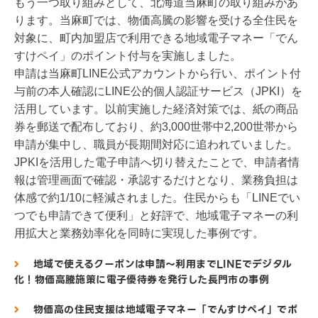
もう一つ取り組みとして、北海道当麻町の取り組みがあ
ります。当麻町では、物価高騰の影響を受ける全住民を
対象に、町内加盟店で利用できる地域電子マネー「でん
すけペイ」のポイント付与を実施しました。
申請は当麻町LINE公式アカウントから行い、ポイント付
与前の本人確認にLINE公的個人認証サービス（JPKI）を
活用しています。以前実施した経済対策では、紙の商品
券を郵送で配布しており、約3,000世帯中2,200世帯から
申請が集中し、職員が長期間対応に追われていました。
JPKIを活用した電子申請へ切り替えたことで、申請者情
報は管理画面で確認・承認するだけとなり、業務負担は
体感で約1/10に軽減されました。住民からも「LINEでい
つでも申請できて便利」と好評で、地域電子マネーの利
用拡大と業務効率化を同時に実現した事例です。
地域で使えるクーポンは申請～利用までLINEでデジタル
化！物価高騰施策に電子優待券を発行した長門市の事例
物価高の住民支援は地域電子マネー「でんすけペイ」でポ