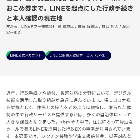
おこめ券まで。LINEを起点にした行政手続き
と本人確認の現在地
左から、LINEヤフー株式会社 龍 勝規氏 / 佐藤 将輝氏 / 橋口 翔氏 / 渡辺
宏一郎氏
LINE公式アカウント
LINE 公的個人認証サービス（JPKI）
近年、行政手続きや給付、災害対応の分野において、デジタル
技術を活用した取り組みが急速に進んでいます。特にコロナ禍
を契機として、住民との接点をどのように維持し、限られた体
制の中で行政サービスを提供するかは、多くの自治体にとって
大きな課題となりました。<br>その中で、住民にとって身近な
ツールであるLINEを活用した行政DXの事例が注目されていま
す。本記事では、ワクチン接種や学生支援給付金、災害対応と