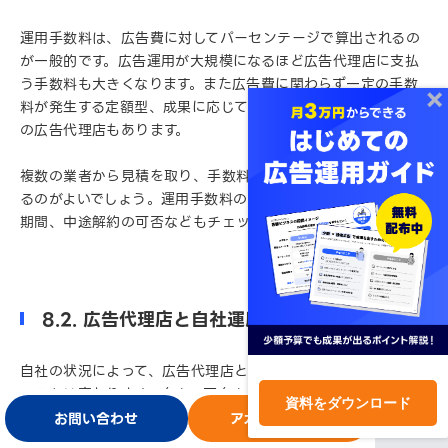
運用手数料は、広告費に対してパーセンテージで算出されるの
が一般的です。広告運用が大規模になるほど広告代理店に支払
う手数料も大きくなります。また広告費に関わらず一定の手数
料が発生する定額型、成果に応じて手数料が決まる成果報酬型
の広告代理店もあります。
複数の業者から見積を取り、手数料と各種の条件を比較してみ
るのがよいでしょう。運用手数料のほか、最低出稿金額や契約
期間、中途解約の可否などもチェックします。
8.2. 広告代理店と自社運用のどちらがいい？
自社の状況によって、広告代理店と自社運用のどちらが適して
いるかは変わります。向き・不向きの条件は以下のとおりで
資料をダウンロード
す。
お問い合わせ
アカウント開設
ログイン