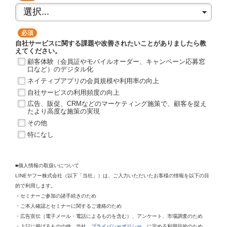
*
自社サービスに関する課題や改善されたいことがありましたら教
えてください。
顧客体験（会員証やモバイルオーダー、キャンペーン応募窓
口など）のデジタル化
ネイティブアプリの会員規模や利用率の向上
自社サービスの利用頻度の向上
広告、販促、CRMなどのマーケティング施策で、顧客を捉え
たより高度な施策の実現
その他
特になし
■個人情報の取扱いについて
LINEヤフー株式会社（以下「当社」）は、ご入力いただいたお客様の情報を以下の目
的で利用します。
・セミナーご参加の諸手続きのため
・ご本人確認とセミナーに関するご連絡のため
・広告宣伝（電子メール・電話によるものを含む）、アンケート、市場調査のため
・上記に掲げるものの他、当社
プライバシーポリシー
に定める利用目的のため