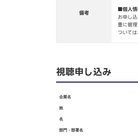
■
個人情
備考
お申し込
重に管理
ついては
視聴申し込み
企業名
*
姓
*
名
*
部門・部署名
*