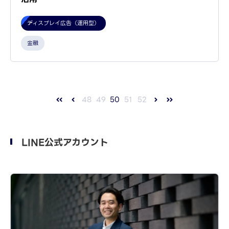
ディスプレイ広告（運用型）
金融
48
49
50
51
52
LINE公式アカウント